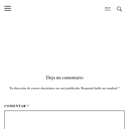
https://bolitadecoco.com/wp-
content/uploads/2025/02/copy_13CC19BC-8726-41E0-8D6F-
724BA0771266-1.mov
Deja un comentario
Tu dirección de correo electrónico no será publicada. Required fields are marked
*
COMENTAR *